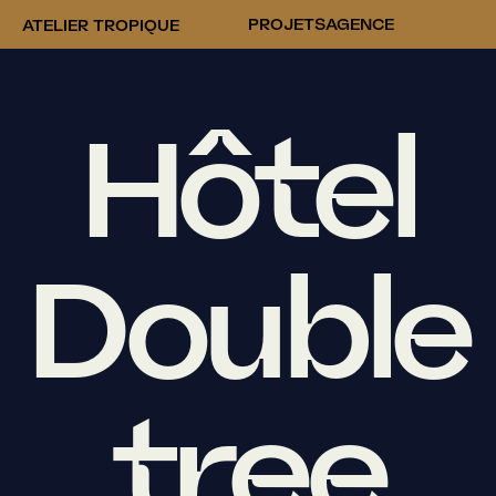
PROJETS
AGENCE
ATELIER TROPIQUE
Hôtel
Double
tree