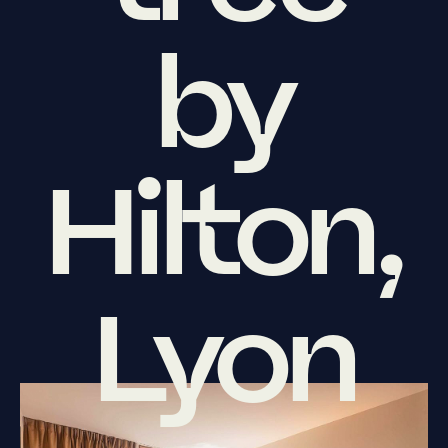
by
Hilton,
Lyon